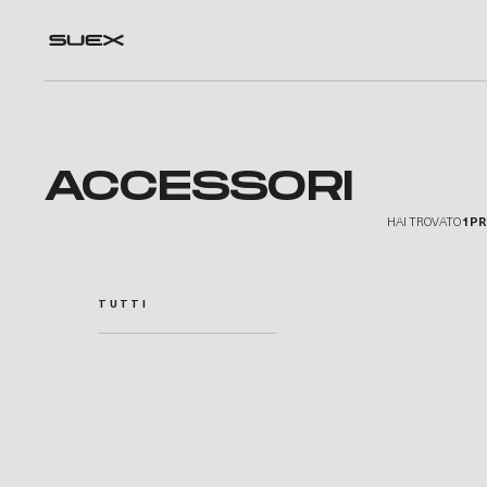
—
—
—
—
ACCESSORI
HAI TROVATO
1 P
TUTTI