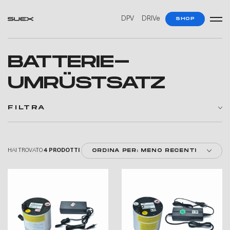
—
—
DPV
DRIVe
SHOP
BATTERIE-
UMRÜSTSATZ
FILTRA
HAI TROVATO
4 PRODOTTI
ORDINA PER: MENO RECENTI