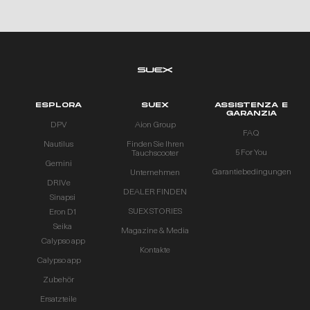
ESPLORA
SUEX
ASSISTENZA E
GARANZIA
DPV
Aion Group
FAQ
Nautilus
Finden Sie Ihren
5 For You
Tauchscooter
Gemini
Garantiebedingungen
Unternehmen
DRIVe
DEALER FINDEN
Sinapsi
SUEX STORIES
Eron D1
Seika
Magazine & Media
Calypso app
Kontakte
Calypso app
Zubehör
Ersatzteile