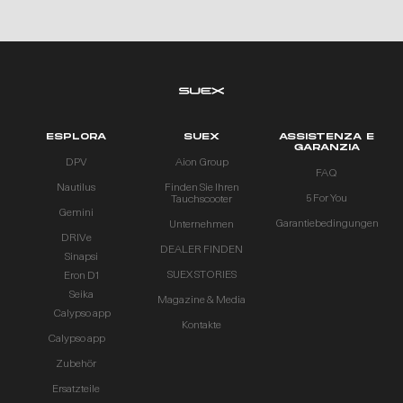
ESPLORA
SUEX
ASSISTENZA E
GARANZIA
DPV
Aion Group
FAQ
Nautilus
Finden Sie Ihren
5 For You
Tauchscooter
Gemini
Garantiebedingungen
Unternehmen
DRIVe
DEALER FINDEN
Sinapsi
SUEX STORIES
Eron D1
Seika
Magazine & Media
Calypso app
Kontakte
Calypso app
Zubehör
Ersatzteile