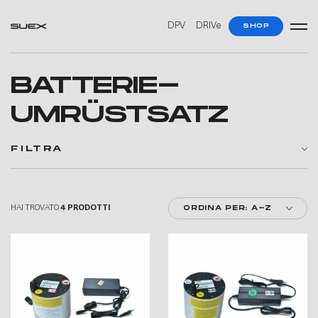
—
—
DPV
DRIVe
SHOP
BATTERIE-
UMRÜSTSATZ
FILTRA
HAI TROVATO
4 PRODOTTI
ORDINA PER: A-Z