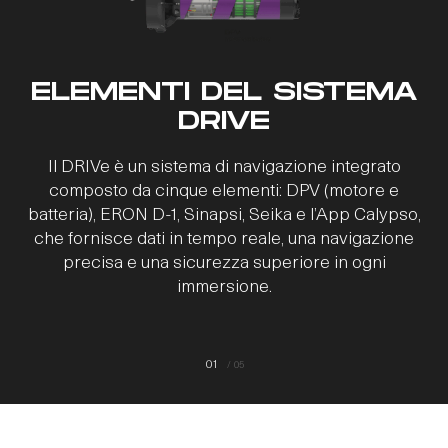
L’App CALYPSO, compatibile con i sistemi operativi
La dashboard ERON D-1 è uno strumento subacqueo
ELEMENTI DEL SISTEMA
Android e iOS, migliora la navigazione subacquea
completo che fornisce informazioni come profondità
registrando i dati chiave del DPV prima e dopo
attuale/massima, timer di fondo e registro delle
DRIVE
immersioni. È dotata di un avanzato sistema di
l’immersione.
navigazione tecnica subacquea in grado di ricevere,
Il DRIVe è un sistema di navigazione integrato
Pienamente compatibile con l’intera linea di DPV
tramite connessione wireless, i dati telemetrici
composto da cinque elementi: DPV (motore e
SUEX, si connette in modalità wireless con la
provenienti dal DPV.​
batteria), ERON D-1, Sinapsi, Seika e l’App Calypso,
dashboard ERON D-1.​
che fornisce dati in tempo reale, una navigazione
precisa e una sicurezza superiore in ogni
immersione.​
01
/
05