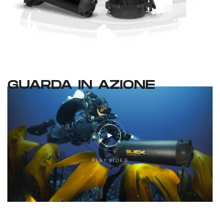
GUARDA IN AZIONE
P
L
A
Y
V
I
D
E
O