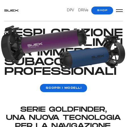
DPV
DRIVe
SHOP
ESPLORAZIONE
SENZA LIMITI
PER IMMERSIONI
SUBACQUEE
PROFESSIONALI​
SCOPRI I MODELLI
SERIE GOLDFINDER,
UNA NUOVA TECNOLOGIA
PER LA NAVIGAZIONE.