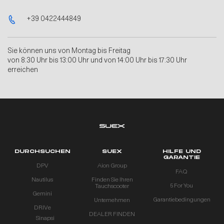
+39 0422444849
Sie können uns von Montag bis Freitag
von 8:30 Uhr bis 13:00 Uhr und von 14:00 Uhr bis 17:30 Uhr
erreichen
DURCHSUCHEN
SUEX
HILFE UND
GARANTIE
DPV
Aion Group
FAQ
Nautilus
Finden Sie Ihren
5 For You
Tauchscooter
Gemini
Garantiebedingungen
Unternehmen
DRIVe
DEALER FINDEN
Sinapsi