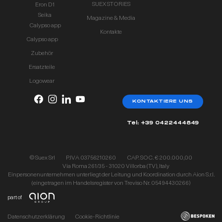
SUEX STORIES
Eron D1
Seika
Magazine & Media
Calypso app
Kontakte
Calypso app
Zubehör
Ersatzteile
Logowear
KONTAKTIERE UNS
Tel: +39 0422444849
© Suex Srl
P.IVA 03756210260
CAP. SOC. € 200.000,00
Via Roma 261/35 - 31020 Villorba (TV), Italy
Einpersonenunternehmen unterliegt der Leitung und Koordination durch Aion S.r.l.
(eingetragen im Handelsregister von Treviso Nr. 05494430266)
part of
Datenschutzerklärung
Cookie-Richtlinie