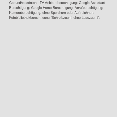
Gesundheitsdaten ; TV-Anbieterberechtigung; Google Assistant-
Berechtigung; Google Home-Berechtigung; Anrufberechtigung;
Kameraberechtigung, ohne Speichern oder Aufzeichnen;
Fotobibliothekberechtigung (Schreibzugriff ohne Lesezugriff);
Antworten auf Fragen; Klicks; Tastenanschläge; Aufzeichnungen
des Bewegungssensors; Bewegungen der Maus; Scrollposition;
Touch Events; Universally Unique Identifier (UUID);
Benutzerkennung; Eindeutige Gerätekennzeichnung für Werbung
(Google-Werbe-ID oder IDFA, beispielsweise); Sprache; Daten,
die zur Nutzung des Dienstes übermittelt werden; Nutzername;
Passwort; Stadt; Bild; Beruf; Bildschirmabbildungen;
Postleitzahl; USt-ID; Arbeitsplatz; Staat; Steuer-ID;
Sozialversicherungsnummer; Familienstand; Interesses;
Browser-Verlauf; Finanzinformationen; Anzahl der Beschäftigten;
Website; Name; Kontaktinformationen; Anzahl der Nutzer;
Sitzungsstatistiken; Breitengrad (der Stadt); Längengrad (der
Stadt); Browser-Informationen; Region; Faxnummer; Profilbild;
Tätigkeitsgebiet; Hausnummer; Vorwahl; Daten mit Bezug zur
Verkaufsstelle; Twitter-Benutzername; Budget; Akademische
Ausbildung.
Vollständige Details zu jeder Art von verarbeiteten
personenbezogenen Daten werden in den dafür vorgesehenen
Abschnitten dieser Datenschutzerklärung oder punktuell durch