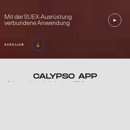
Mit der SUEX-Ausrüstung
verbundene Anwendung
SCROLLEN
CALYPSO APP
Calypso, verfügbar für Android- und iOS-Geräte, verbessert das
Fahrerlebnis und bietet dem Taucher durch die Aufzeichnung der
wesentlichen Daten vor und nach dem Tauchgang nützliche
Informationen zum DPV. Die Calypso-App ist mit der gesamten
Tauchscooter-Linie von SUEX kompatibel und interagiert drahtlos
auch mit dem Eron D-1 Dashboard.