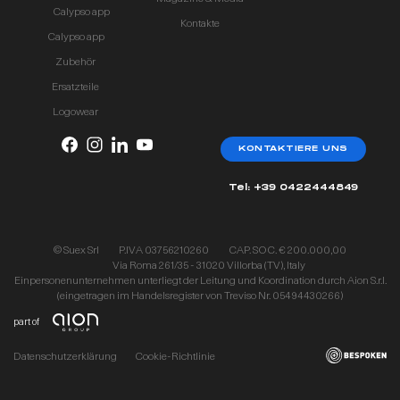
Calypso app
Kontakte
Calypso app
Zubehör
Ersatzteile
Logowear
KONTAKTIERE UNS
Tel: +39 0422444849
© Suex Srl
P.IVA 03756210260
CAP. SOC. € 200.000,00
Via Roma 261/35 - 31020 Villorba (TV), Italy
Einpersonenunternehmen unterliegt der Leitung und Koordination durch Aion S.r.l.
(eingetragen im Handelsregister von Treviso Nr. 05494430266)
part of
Datenschutzerklärung
Cookie-Richtlinie