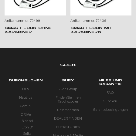
Artikelnummer: 72499
Artikelnummer: 72409
SMART LOCK OHNE
SMART LOCK MIT
KARABINER
KARABINERN
DURCHSUCHEN
SUEX
HILFE UND
GARANTIE
DPV
Aion Group
FAQ
Nautilus
Finden Sie Ihren
5 For You
Tauchscooter
Gemini
Garantiebedingungen
Unternehmen
DRIVe
DEALER FINDEN
Sinapsi
SUEX STORIES
Eron D1
Seika
Magazine & Media