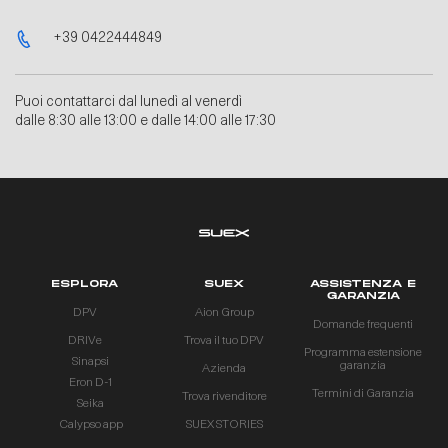
+39 0422444849
Puoi contattarci dal lunedì al venerdì
dalle 8:30 alle 13:00 e dalle 14:00 alle 17:30
ESPLORA
SUEX
ASSISTENZA E
GARANZIA
DPV
Aion Group
Domande frequenti
DRIVe
Trova il tuo DPV
Programma estensione
Sinapsi
garanzia
Azienda
Eron D-1
Termini di Garanzia
Trova rivenditore
Seika
Calypso app
SUEX STORIES