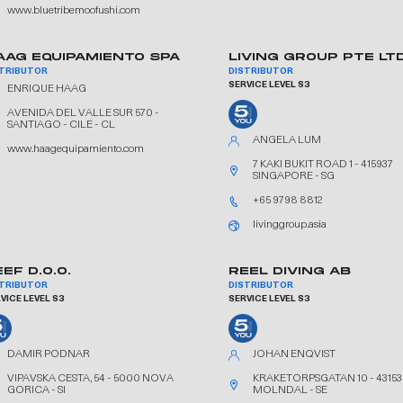
www.bluetribemoofushi.com
AAG EQUIPAMIENTO SPA
LIVING GROUP PTE LT
STRIBUTOR
DISTRIBUTOR
SERVICE LEVEL S3
ENRIQUE HAAG
AVENIDA DEL VALLE SUR 570 -
SANTIAGO - CILE - CL
ANGELA LUM
www.haagequipamiento.com
7 KAKI BUKIT ROAD 1 - 415937
SINGAPORE - SG
+65 9798 8812
livinggroup.asia
EF D.O.O.
REEL DIVING AB
STRIBUTOR
DISTRIBUTOR
VICE LEVEL S3
SERVICE LEVEL S3
DAMIR PODNAR
JOHAN ENQVIST
VIPAVSKA CESTA, 54 - 5000 NOVA
KRAKETORPSGATAN 10 - 43153
GORICA - SI
MOLNDAL - SE