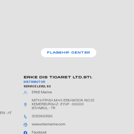
FLAGSHIP CENTER
ERKE DIS TICARET LTD.STI.
DISTRIBUTOR
SERVICE LEVEL S3
ERKE Marine
MITHATPASA MAH. ERKAM SOK. NO:22
KEMERBURGAZ- EYUP - 00000
ISTANBUL - TR
EN - AT
02123603535
www.erkemarine.com
Facebook