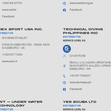
+386 516 87210
www.reeldiving.se
www.reef.si
Facebook
Facebook
UEX SPORT USA INC.
TECHNICAL DIVING
PHILIPPINES INC
STRIBUTOR
DISTRIBUTOR
SHAWNE STANLEY
SERVICE LEVEL S3
27436 DAGSBORO RD - 19939-4505
DAGSBORO - US
+1 925 577 7090
DAVE ROSS
www.suex.it
SMALL LALAGUNA, BRGY SAB
5203 PUERTO GALERA, ORIEN
MINDORO - PH
+63 917 7934227
www.techasia.ph
Facebook
WT – UNDER WATER
YES SCUBA LTD
ECHNOLOGY
DISTRIBUTOR
STRIBUTOR
SERVICE LEVEL S3