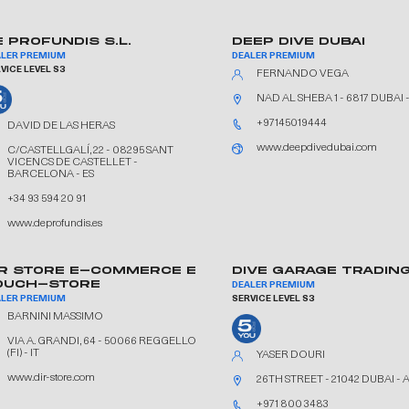
E PROFUNDIS S.L.
DEEP DIVE DUBAI
ALER PREMIUM
DEALER PREMIUM
VICE LEVEL S3
FERNANDO VEGA
NAD AL SHEBA 1 - 6817 DUBAI 
+97145019444
DAVID DE LAS HERAS
www.deepdivedubai.com
C/CASTELLGALÍ, 22 - 08295 SANT
VICENCS DE CASTELLET -
BARCELONA - ES
+34 93 594 20 91
www.deprofundis.es
IR STORE E-COMMERCE E
DIVE GARAGE TRADING
OUCH-STORE
DEALER PREMIUM
ALER PREMIUM
SERVICE LEVEL S3
BARNINI MASSIMO
VIA A. GRANDI, 64 - 50066 REGGELLO
(FI) - IT
YASER DOURI
www.dir-store.com
26TH STREET - 21042 DUBAI - 
+971 800 3483