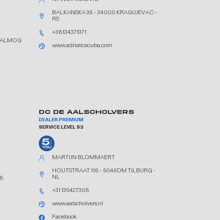
BALKANSKA 36 - 34000 KRAGUJEVAC -
RS
+38134371371
F ALMOG
www.adriaticscuba.com
DC DE AALSCHOLVERS
DEALER PREMIUM
SERVICE LEVEL S3
MARTIJN BLOMMAERT
HOUTSTRAAT 118 - 5046DM TILBURG -
NL
28
+31 135427308
www.aalscholvers.nl
Facebook