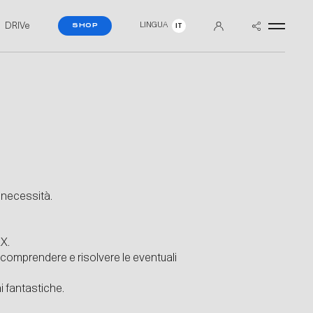
DRIVe
LINGUA
SHOP
IT
e necessità.
EX.
l comprendere e risolvere le eventuali
i fantastiche.