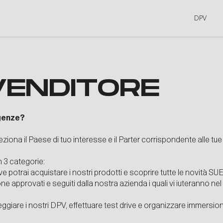
DPV
VENDITORE
igenze?
eziona il Paese di tuo interesse e il Parter corrispondente alle tu
n 3 categorie:
e potrai acquistare i nostri prodotti e scoprire tutte le novità SU
 approvati e seguiti dalla nostra azienda i quali vi iuteranno ne
giare i nostri DPV, effettuare test drive e organizzare immersion