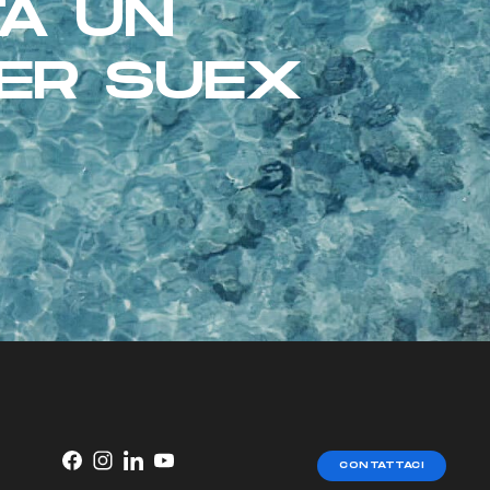
TA UN
ER SUEX
CONTATTACI