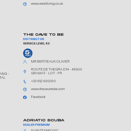
www.reeldiving.co.uk
THE CAVE TO BE
DISTRIBUTOR
SERVICE LEVEL S3
MR BERTIEAUX OLIVIER
ROUTE DE THEGRA D14 - 46500
GRAMAT - LOT - FR
ANG -
TAL
+33 652 630280
www.thecavetobe.com
Facebook
ADRIATIC SCUBA
DEALER PREMIUM
IVAN STANKOVIC