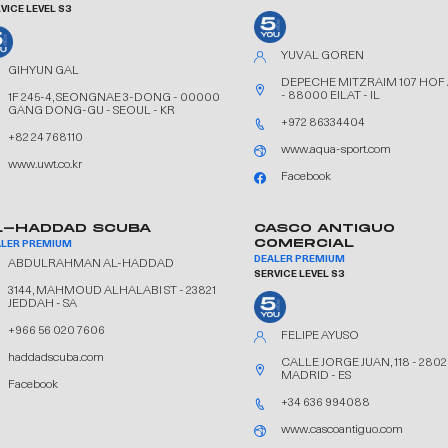
VICE LEVEL S3
YUVAL GOREN
GIHYUN GAL
DEPECHE MITZRAIM 107 HO
- 88000 EILAT - IL
1F 245-4, SEONGNAE 3-DONG - 00000
GANG DONG-GU - SEOUL - KR
+972 86334404
+82 24 768110
www.aqua-sport.com
www.uwt.co.kr
Facebook
L-HADDAD SCUBA
CASCO ANTIGUO
COMERCIAL
ALER PREMIUM
DEALER PREMIUM
ABDULRAHMAN AL-HADDAD
SERVICE LEVEL S3
3144, MAHMOUD ALHALABI ST - 23821
JEDDAH - SA
+966 56 020 7606
FELIPE AYUSO
haddadscuba.com
CALLE JORGE JUAN, 118 - 280
MADRID - ES
Facebook
+34 636 994088
www.cascoantiguo.com