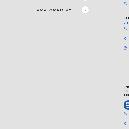
SUD AMERICA
H
DI
RE
DI
SER