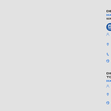
D
DE
SER
D
T
DE