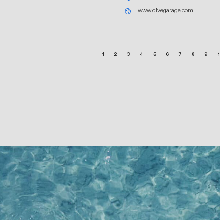
www.divegarage.com
1
2
3
4
5
6
7
8
9