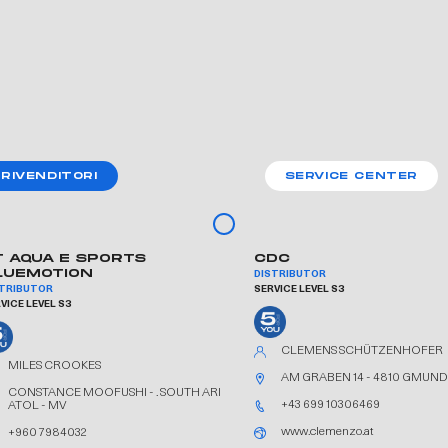
RIVENDITORI
SERVICE CENTER
T AQUA E SPORTS
CDC
LUEMOTION
DISTRIBUTOR
STRIBUTOR
SERVICE LEVEL S3
VICE LEVEL S3
CLEMENS SCHÜTZENHOFER
MILES CROOKES
AM GRABEN 14 - 4810 GMUND
CONSTANCE MOOFUSHI - . SOUTH ARI
+43 699 10306469
ATOL - MV
www.clemenzo.at
+960 7984032