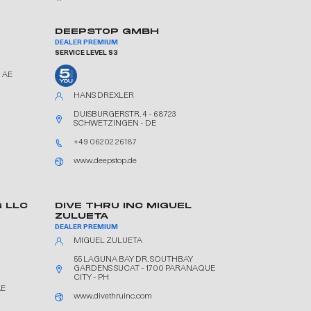
DEEPSTOP GMBH
DEALER PREMIUM
SERVICE LEVEL S3
- AE
HANS DREXLER
DUISBURGERSTR. 4 - 68723
SCHWETZINGEN - DE
+49 06202 26187
www.deepstop.de
 LLC
DIVE THRU INC MIGUEL
ZULUETA
DEALER PREMIUM
MIGUEL ZULUETA
55 LAGUNA BAY DR. SOUTHBAY
GARDENS SUCAT - 1700 PARANAQUE
CITY - PH
AE
www.divethruinc.com