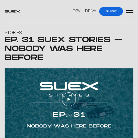
DPV
DRIVe
SHOP
STORIES
EP. 31 SUEX STORIES –
NOBODY WAS HERE
BEFORE
P
L
A
Y
V
I
D
E
O