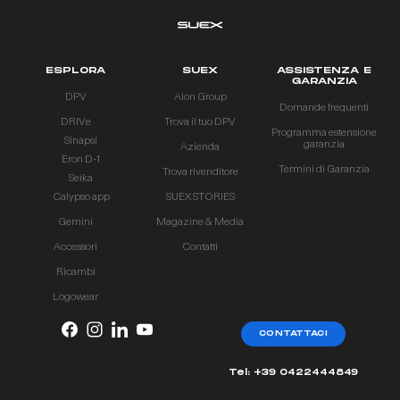
ESPLORA
SUEX
ASSISTENZA E
GARANZIA
DPV
Aion Group
Domande frequenti
DRIVe
Trova il tuo DPV
Programma estensione
Sinapsi
garanzia
Azienda
Eron D-1
Termini di Garanzia
Trova rivenditore
Seika
Calypso app
SUEX STORIES
Gemini
Magazine & Media
Accessori
Contatti
Ricambi
Logowear
CONTATTACI
Tel: +39 0422444849