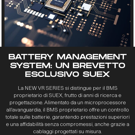
BATTERY MANAGEMENT
SYSTEM: UN BREVETTO
ESCLUSIVO SUEX
La nuova batteria, più compatta rispetto ai modelli
precedenti, mantiene inalterata la capacità
Il modello VOYAGER,modello di punta, si distingue per
La NEW VR SERIES si distingue per il BMS
energetica (espressa in watt/ora) grazie a celle ad
un sistema di controllo avanzato che monitora
proprietario di SUEX, frutto di anni di ricerca e
altissima affidabilità, studiate per massimizzare la resa
costantemente quattro pacchi batteria, ciascuno con
progettazione. Alimentato da un microprocessore
e garantire un’efficienza superiore.
un BMS indipendente sviluppato da SUEX. Questa
all’avanguardia, il BMS proprietario offre un controllo
totale sulle batterie, garantendo prestazioni superiori
architettura permette all’operatore di continuare a
e una affidabilità senza compromessi, anche grazie a
operare anche con pacco batterie in anomalia.
cablaggi progettati su misura.