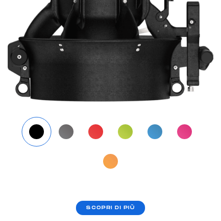
SCOPRI DI PIÙ
Perfetto chi viaggia in aereo, grazie a un pacco