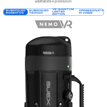
adattabilità e prestazioni.
VR QUANTUM
SUBACQUEO
SUBACQUEO
APPASSIONATO
LIMITED
RICREATIVO
TECNICO
DI VIAGGI
EDITION