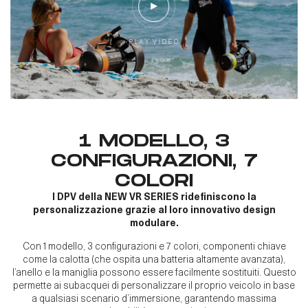
P
L
A
Y
V
I
D
E
O
1 MODELLO, 3
CONFIGURAZIONI, 7
COLORI
I DPV della NEW VR SERIES ridefiniscono la
personalizzazione grazie al loro innovativo design
modulare.
Con 1 modello, 3 configurazioni e 7 colori, componenti chiave
come la calotta (che ospita una batteria altamente avanzata),
l’anello e la maniglia possono essere facilmente sostituiti. Questo
permette ai subacquei di personalizzare il proprio veicolo in base
a qualsiasi scenario d’immersione, garantendo massima