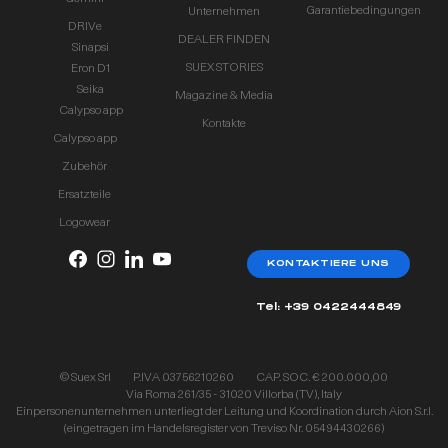
Garantiebedingungen
Unternehmen
DRIVe
DEALER FINDEN
Sinapsi
SUEX STORIES
Eron D1
Seika
Magazine & Media
Calypso app
Kontakte
Calypso app
Zubehör
Ersatzteile
Logowear
KONTAKTIERE UNS
Tel: +39 0422444849
© Suex Srl
P.IVA 03756210260
CAP. SOC. € 200.000,00
Via Roma 261/35 - 31020 Villorba (TV), Italy
Einpersonenunternehmen unterliegt der Leitung und Koordination durch Aion S.r.l.
(eingetragen im Handelsregister von Treviso Nr. 05494430266)