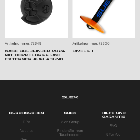
Artikelnummer: 72649
Artikelnummer: 72600
NASE GOLDFINDER 2024
DIVELIFT
MIT DOPPELGRIFF UND
EXTERNER AUFLADUNG
DURCHSUCHEN
SUEX
HILFE UND
GARANTIE
DPV
Aion Group
FAQ
Nautilus
Finden Sie Ihren
5 For You
Tauchscooter
Gemini