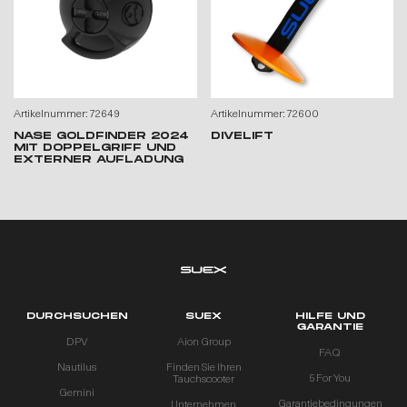
Artikelnummer: 72649
Artikelnummer: 72600
NASE GOLDFINDER 2024
DIVELIFT
MIT DOPPELGRIFF UND
EXTERNER AUFLADUNG
DURCHSUCHEN
SUEX
HILFE UND
GARANTIE
DPV
Aion Group
FAQ
Nautilus
Finden Sie Ihren
5 For You
Tauchscooter
Gemini
Garantiebedingungen
Unternehmen