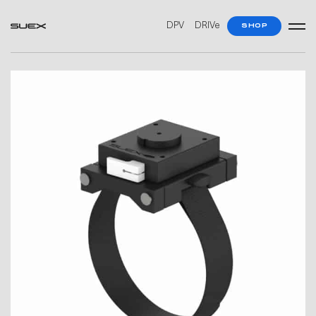
DPV
DRIVe
SHOP