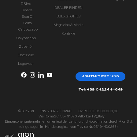
DRIVe
DEALER FINDEN
Sinapsi
SUEX STORIES
Eron D1
Seika
Magazine & Media
Calypso app
Kontakte
Calypso app
Zubehör
Ersatzteile
Logowear
KONTAKTIERE UNS
Tel: +39 0422444849
© Suex Srl
P.IVA 03756210260
CAP. SOC. € 200.000,00
Via Roma 261/35 - 31020 Villorba (TV), Italy
Einpersonenunternehmen unterliegt der Leitung und Koordination durch Aion S.r.l.
(eingetragen im Handelsregister von Treviso Nr. 05494430266)
part of