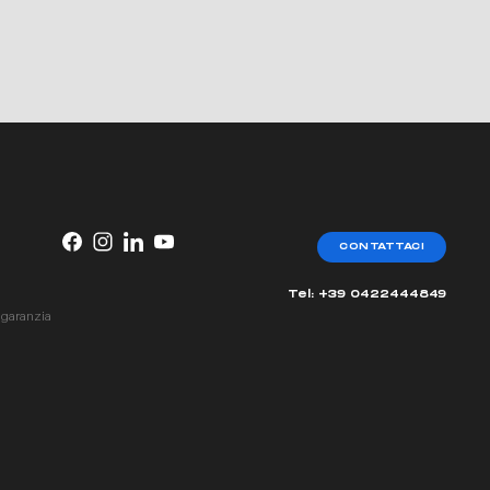
CONTATTACI
Tel: +39 0422444849
 garanzia