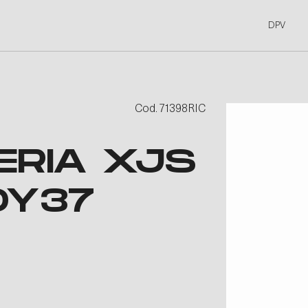
DPV
Cod. 71398RIC
ERIA XJS
OY37