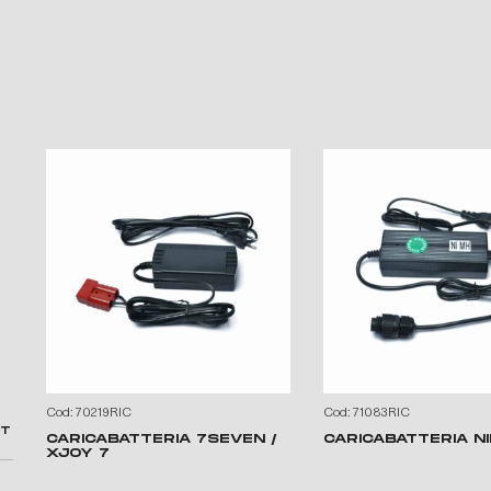
Cod: 70219RIC
Cod: 71083RIC
XT
CARICABATTERIA 7SEVEN /
CARICABATTERIA N
XJOY 7