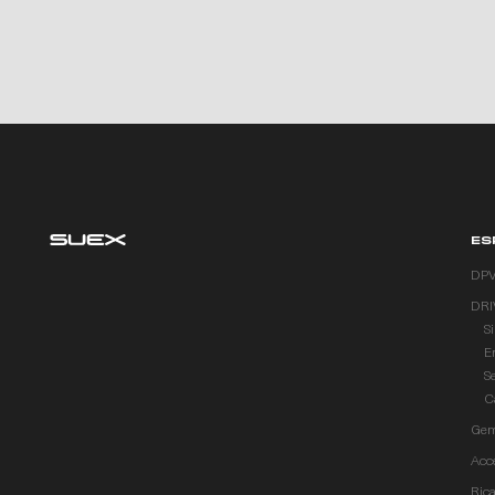
ES
DP
DRI
S
E
S
C
Gem
Acc
Ric