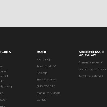
PLORA
SUEX
ASSISTENZA E
GARANZIA
V
Aion Group
Domande frequenti
Ve
Trova il tuo DPV
Programma estensione
inapsi
Azienda
Termini di Garanzia
ron D-1
Trova rivenditore
eika
alypso app
SUEX STORIES
ini
Magazine & Media
essori
Contatti
ambi