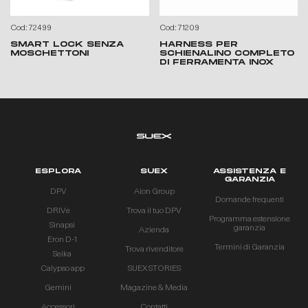
Cod: 72499
Cod: 71209
SMART LOCK SENZA
HARNESS PER
MOSCHETTONI
SCHIENALINO COMPLETO
DI FERRAMENTA INOX
ESPLORA
SUEX
ASSISTENZA E
GARANZIA
DPV
Aion Group
Domande frequenti
DRIVe
Trova il tuo DPV
Programma estensione
Sinapsi
garanzia
Azienda
Eron D-1
Termini di Garanzia
Trova rivenditore
Seika
Calypso app
SUEX STORIES
Gemini
Magazine & Media
Accessori
Contatti