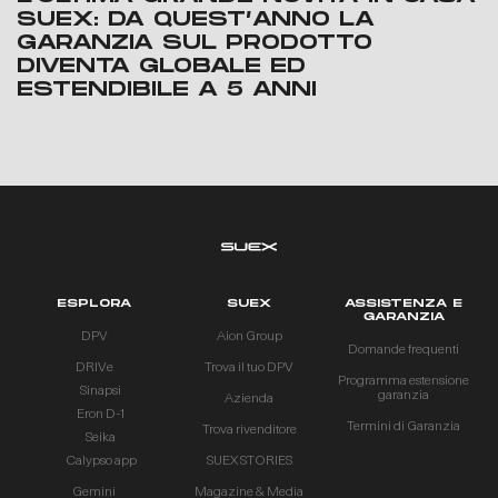
SUEX: DA QUEST’ANNO LA
GARANZIA SUL PRODOTTO
DIVENTA GLOBALE ED
ESTENDIBILE A 5 ANNI
ESPLORA
SUEX
ASSISTENZA E
GARANZIA
DPV
Aion Group
Domande frequenti
DRIVe
Trova il tuo DPV
Programma estensione
Sinapsi
garanzia
Azienda
Eron D-1
Termini di Garanzia
Trova rivenditore
Seika
Calypso app
SUEX STORIES
Gemini
Magazine & Media