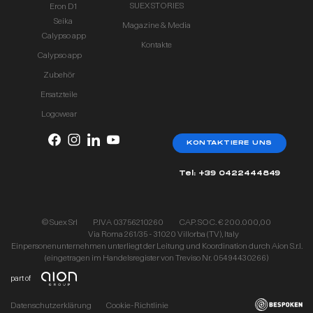
SUEX STORIES
Eron D1
Seika
Magazine & Media
Calypso app
Kontakte
Calypso app
Zubehör
Ersatzteile
Logowear
KONTAKTIERE UNS
Tel: +39 0422444849
© Suex Srl
P.IVA 03756210260
CAP. SOC. € 200.000,00
Via Roma 261/35 - 31020 Villorba (TV), Italy
Einpersonenunternehmen unterliegt der Leitung und Koordination durch Aion S.r.l.
(eingetragen im Handelsregister von Treviso Nr. 05494430266)
part of
Datenschutzerklärung
Cookie-Richtlinie