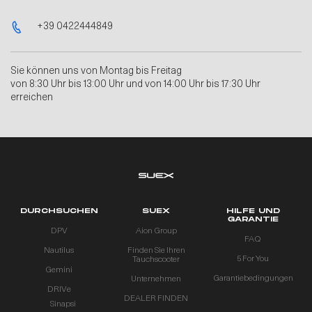
+39 0422444849
Sie können uns von Montag bis Freitag
von 8:30 Uhr bis 13:00 Uhr und von 14:00 Uhr bis 17:30 Uhr
erreichen
DURCHSUCHEN
SUEX
HILFE UND
GARANTIE
DPV
Aion Group
FAQ
Nautilus
Finden Sie Ihren
5 For You
Tauchscooter
Gemini
Garantiebedingungen
Unternehmen
DRIVe
DEALER FINDEN
Sinapsi