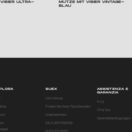
VISIER ULTRA-
MÜTZE MIT VISIER VINTAGE-
BLAU
PLORA
SUEX
ASSISTENZA E
GARANZIA
V
Aion Group
FAQ
ilus
Finden Sie Ihren Tauchscooter
5 For You
ini
Unternehmen
Garantiebedingungen
Ve
DEALER FINDEN
inapsi
SUEX STORIES