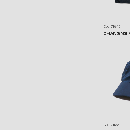
Cod: 71848
CHANGING 
Cod: 71556