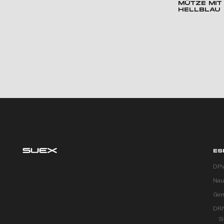
MÜTZE MIT 
HELLBLAU
ES
DP
Naut
Gem
DRI
S