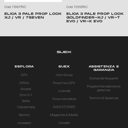
Cod: 71387RIC
Cod: 72313RIC
ELICA 3 PALE PROP LOCK
ELICA 3 PALE PROP LOCK
XJ / VR / 7SEVEN
GOLDFINDER-XJ / VR-T
EVO / VR-X EVO
ESPLORA
SUEX
ASSISTENZA E
GARANZIA
DPV
Aion Group
Domande frequenti
DRIVe
Trova il tuo DPV
Programma estensione
Sinapsi
garanzia
Azienda
Eron D-1
Termini di Garanzia
Trova rivenditore
Seika
Calypso app
SUEX STORIES
Gemini
Magazine & Media
Accessori
Contatti