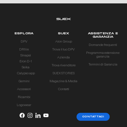
ESPLORA
SUEX
ASSISTENZA E
GARANZIA
DPV
Aion Group
Domande frequenti
DRIVe
Trova il tuo DPV
Programma estensione
Sinapsi
garanzia
Azienda
Eron D-1
Termini di Garanzia
Trova rivenditore
Seika
Calypso app
SUEX STORIES
Gemini
Magazine & Media
Accessori
Contatti
Ricambi
Logowear
CONTATTACI