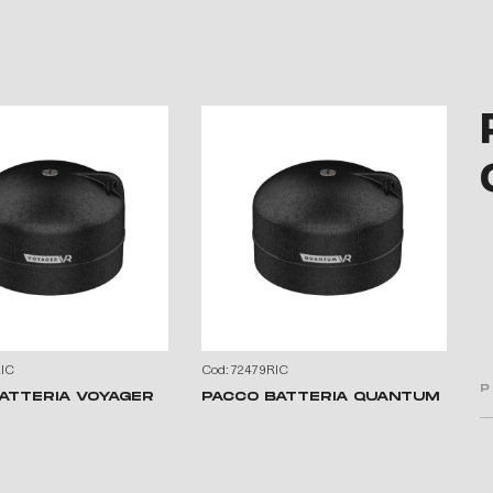
IC
Cod: 72479RIC
C
P
ATTERIA VOYAGER
PACCO BATTERIA QUANTUM
P