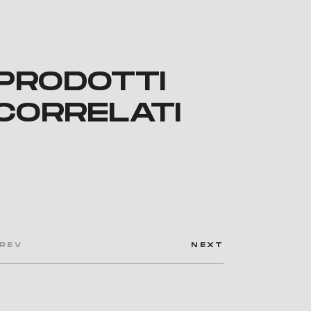
PRODOTTI
CORRELATI
od: 72482RIC
Cod: 71212RIC
REV
NEXT
ACCO BATTERIA NEMO
PACCO BATTERIA 7SEVEN