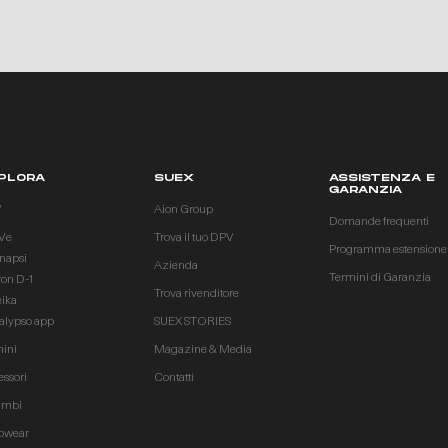
PLORA
SUEX
ASSISTENZA E
GARANZIA
V
Aion Group
Domande frequenti
Ve
Trova il tuo DPV
Programma estensione
inapsi
Azienda
Termini di Garanzia
ron D-1
Trova rivenditore
eika
alypso app
SUEX STORIES
ini
Magazine & Media
essori
Contatti
ambi
owear