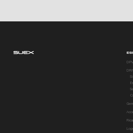
ES
DP
DRI
S
E
S
C
Gem
Acc
Ric
Log