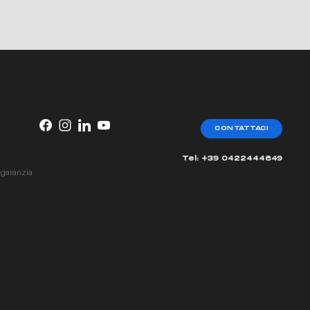
CONTATTACI
Tel: +39 0422444849
 garanzia