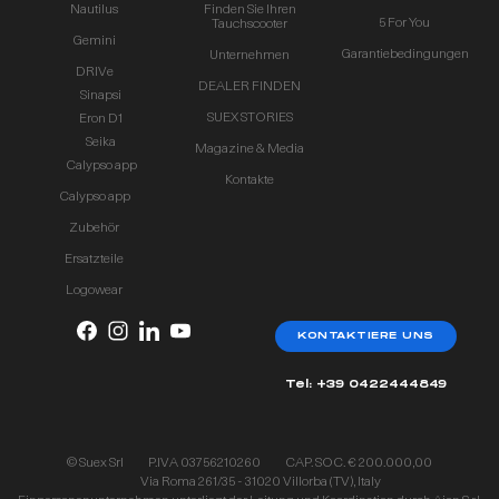
Nautilus
Finden Sie Ihren
5 For You
Tauchscooter
Gemini
Garantiebedingungen
Unternehmen
DRIVe
DEALER FINDEN
Sinapsi
SUEX STORIES
Eron D1
Seika
Magazine & Media
Calypso app
Kontakte
Calypso app
Zubehör
Ersatzteile
Logowear
KONTAKTIERE UNS
Tel: +39 0422444849
© Suex Srl
P.IVA 03756210260
CAP. SOC. € 200.000,00
Via Roma 261/35 - 31020 Villorba (TV), Italy