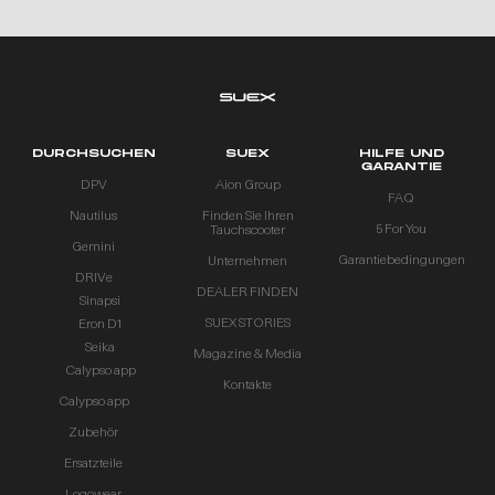
DURCHSUCHEN
SUEX
HILFE UND
GARANTIE
DPV
Aion Group
FAQ
Nautilus
Finden Sie Ihren
5 For You
Tauchscooter
Gemini
Garantiebedingungen
Unternehmen
DRIVe
DEALER FINDEN
Sinapsi
SUEX STORIES
Eron D1
Seika
Magazine & Media
Calypso app
Kontakte
Calypso app
Zubehör
Ersatzteile