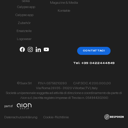
Seika
Magazine & Media
Calypso app
Kontakte
Calypso app
Zubehör
Ersatzteile
Logowear
CONTATTACI
Tel: +39 0422444849
© Suex Srl
P.IVA 03756210260
CAP. SOC. € 200.000,00
Via Roma 261/35 - 31020 Villorba (TV), Italy
Società unipersonale soggetta ad attività di direzione e coordinamento da parte di
Aion s.r.l. (iscritta registro imprese di Treviso n. 05494430266)
part of
Datenschutzerklärung
Cookie-Richtlinie