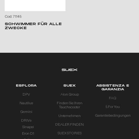
Cod: 71145
SCHWIMMER FÜR ALLE
ZWECKE
ESPLORA
SUEX
ASSISTENZA E
GARANZIA
DPV
Aion Group
FAQ
Nautilus
Finden Sie Ihren
5 For You
Tauchscooter
Gemini
Garantiebedingungen
Unternehmen
DRIVe
DEALER FINDEN
Sinapsi
SUEX STORIES
Eron D1