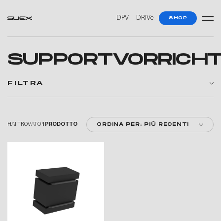
—
—
DPV
DRIVe
SHOP
SUPPORTVORRICH
FILTRA
HAI TROVATO
1 PRODOTTO
ORDINA PER: PIÙ RECENTI