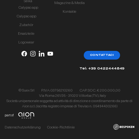
Seika
Magazine & Media
Calypso app
Kontakte
Calypso app
Zubehör
Ersatzteile
Logowear
CONTATTACI
Tel: +39 0422444849
© Suex Srl
P.IVA 03756210260
CAP. SOC. € 200.000,00
Via Roma 261/35 - 31020 Villorba (TV), Italy
Società unipersonale soggetta ad attività di direzione e coordinamento da parte di
Aion s.r.l. (iscritta registro imprese di Treviso n. 05494430266)
part of
Datenschutzerklärung
Cookie-Richtlinie