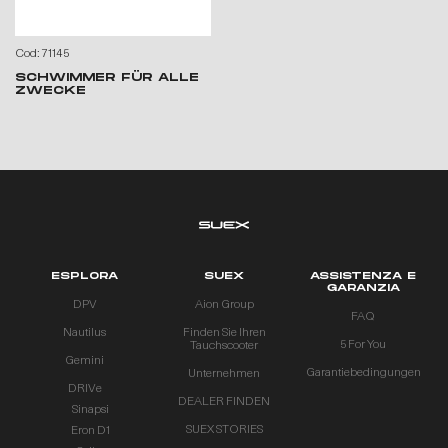
Cod: 71145
SCHWIMMER FÜR ALLE
ZWECKE
ESPLORA
SUEX
ASSISTENZA E
GARANZIA
DPV
Aion Group
FAQ
Nautilus
Finden Sie Ihren
5 For You
Tauchscooter
Gemini
Garantiebedingungen
Unternehmen
DRIVe
DEALER FINDEN
Sinapsi
SUEX STORIES
Eron D1