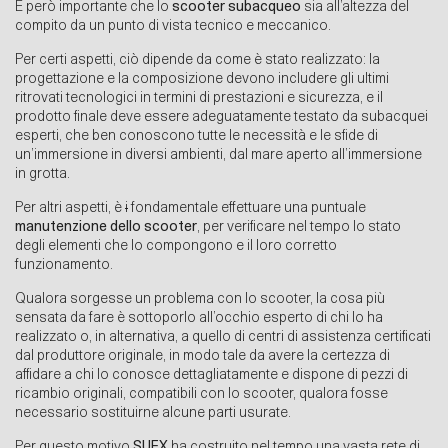
È però importante che lo
scooter subacqueo
sia all’altezza del
compito da un punto di vista tecnico e meccanico.
Per certi aspetti, ciò dipende da come è stato realizzato: la
progettazione e la composizione devono includere gli ultimi
ritrovati tecnologici in termini di prestazioni e sicurezza, e il
prodotto finale deve essere adeguatamente testato da subacquei
esperti, che ben conoscono tutte le necessità e le sfide di
un’immersione in diversi ambienti, dal mare aperto all’immersione
in grotta.
Per altri aspetti, è
i
fondamentale effettuare una puntuale
manutenzione dello scooter
, per verificare nel tempo lo stato
degli elementi che lo compongono e il loro corretto
funzionamento.
Qualora sorgesse un problema con lo scooter, la cosa più
sensata da fare è sottoporlo all’occhio esperto di chi lo ha
realizzato o, in alternativa, a quello di centri di assistenza certificati
dal produttore originale, in modo tale da avere la certezza di
affidare a chi lo conosce dettagliatamente e dispone di pezzi di
ricambio originali, compatibili con lo scooter, qualora fosse
necessario sostituirne alcune parti usurate.
Per questo motivo
SUEX
ha costruito nel tempo una vasta rete di