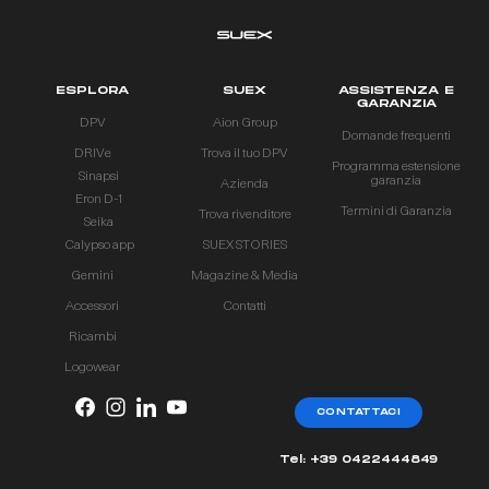
ESPLORA
SUEX
ASSISTENZA E
GARANZIA
DPV
Aion Group
Domande frequenti
DRIVe
Trova il tuo DPV
Programma estensione
Sinapsi
garanzia
Azienda
Eron D-1
Termini di Garanzia
Trova rivenditore
Seika
Calypso app
SUEX STORIES
Gemini
Magazine & Media
Accessori
Contatti
Ricambi
Logowear
CONTATTACI
Tel: +39 0422444849