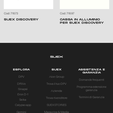
Cod: 71873
Cod: 71897
SUEX DISCOVERY
CASSA IN ALLUMINIO
PER SUEX DISCOVERY
ESPLORA
SUEX
ASSISTENZA E
GARANZIA
DPV
Aion Group
Domande frequenti
DRIVe
Trova il tuo DPV
Programma estensione
Sinapsi
garanzia
Azienda
Eron D-1
Termini di Garanzia
Trova rivenditore
Seika
Calypso app
SUEX STORIES
Gemini
Magazine & Media