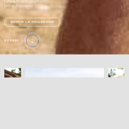
Linea di abbigliamento
per subacquei
SCOPRI LA COLLEZIONE
SCORRI