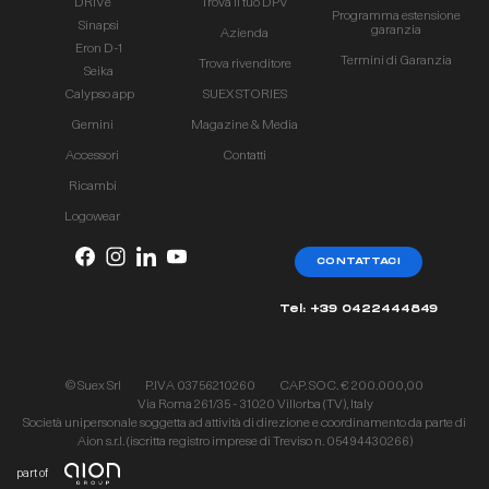
DRIVe
Trova il tuo DPV
Programma estensione
Sinapsi
garanzia
Azienda
Eron D-1
Termini di Garanzia
Trova rivenditore
Seika
Calypso app
SUEX STORIES
Gemini
Magazine & Media
Accessori
Contatti
Ricambi
Logowear
CONTATTACI
Tel: +39 0422444849
© Suex Srl
P.IVA 03756210260
CAP. SOC. € 200.000,00
Via Roma 261/35 - 31020 Villorba (TV), Italy
Società unipersonale soggetta ad attività di direzione e coordinamento da parte di
Aion s.r.l. (iscritta registro imprese di Treviso n. 05494430266)
part of