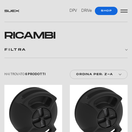
—
—
—
—
DPV
DRIVe
SHOP
RICAMBI
FILTRA
HAI TROVATO
6 PRODOTTI
ORDINA PER: Z-A