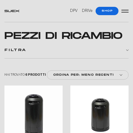
—
—
—
—
DPV
DRIVe
SHOP
PEZZI DI RICAMBIO
FILTRA
HAI TROVATO
6 PRODOTTI
ORDINA PER: MENO RECENTI