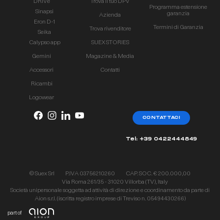
DRIVe
Trova il tuo DPV
Programma estensione
Sinapsi
garanzia
Azienda
Eron D-1
Termini di Garanzia
Trova rivenditore
Seika
Calypso app
SUEX STORIES
Gemini
Magazine & Media
Accessori
Contatti
Ricambi
Logowear
CONTATTACI
Tel: +39 0422444849
© Suex Srl
P.IVA 03756210260
CAP. SOC. € 200.000,00
Via Roma 261/35 - 31020 Villorba (TV), Italy
Società unipersonale soggetta ad attività di direzione e coordinamento da parte di
Aion s.r.l. (iscritta registro imprese di Treviso n. 05494430266)
part of