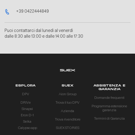
+39 0422444849
Puoi contattarci dal lunedì al venerdì
dalle 8:30 alle 13:00 e dalle 14:00 alle 17:30
ESPLORA
SUEX
ASSISTENZA E
GARANZIA
DPV
Aion Group
Domande frequenti
DRIVe
Trova il tuo DPV
Programma estensione
Sinapsi
garanzia
Azienda
Eron D-1
Termini di Garanzia
Trova rivenditore
Seika
Calypso app
SUEX STORIES