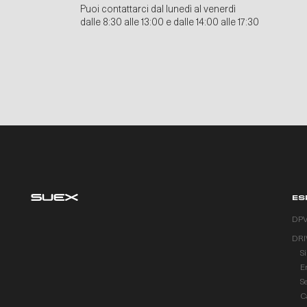
Puoi contattarci dal lunedì al venerdì
dalle 8:30 alle 13:00 e dalle 14:00 alle 17:30
ES
DP
DRI
S
E
S
C