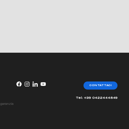
CONTATTACI
Tel: +39 0422444849
 garanzia