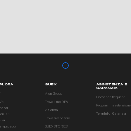
PLORA
SUEX
ASSISTENZA E
GARANZIA
V
Aion Group
Domande frequenti
Ve
Trova il tuo DPV
Programma estensione
inapsi
Azienda
Termini di Garanzia
ron D-1
Trova rivenditore
eika
alypso app
SUEX STORIES