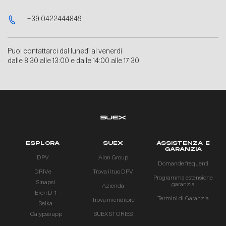
+39 0422444849
Puoi contattarci dal lunedì al venerdì
dalle 8:30 alle 13:00 e dalle 14:00 alle 17:30
ESPLORA
SUEX
ASSISTENZA E
GARANZIA
DPV
Aion Group
Domande frequenti
DRIVe
Trova il tuo DPV
Programma estensione
Sinapsi
garanzia
Azienda
Eron D-1
Termini di Garanzia
Trova rivenditore
Seika
Calypso app
SUEX STORIES