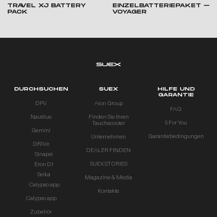
TRAVEL XJ BATTERY
EINZELBATTERIEPAKET –
PACK
VOYAGER
DURCHSUCHEN
SUEX
HILFE UND
GARANTIE
DPV
Aion Group
FAQ
Nautilus
Finden Sie Ihren
5 For You
Tauchscooter
Gemini
Garantiebedingungen
Unternehmen
DRIVe
DEALER FINDEN
Sinapsi
SUEX STORIES
Eron D1
Seika
Magazine & Media
Calypso app
Kontakte
Calypso app
Zubehör