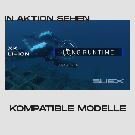
IN AKTION SEHEN
P
L
A
Y
V
I
D
E
O
KOMPATIBLE MODELLE