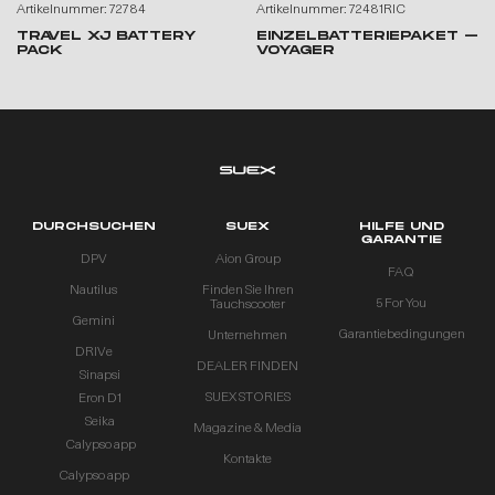
Artikelnummer: 72784
Artikelnummer: 72481RIC
TRAVEL XJ BATTERY
EINZELBATTERIEPAKET –
PACK
VOYAGER
DURCHSUCHEN
SUEX
HILFE UND
GARANTIE
DPV
Aion Group
FAQ
Nautilus
Finden Sie Ihren
5 For You
Tauchscooter
Gemini
Garantiebedingungen
Unternehmen
DRIVe
DEALER FINDEN
Sinapsi
SUEX STORIES
Eron D1
Seika
Magazine & Media
Calypso app
Kontakte
Calypso app