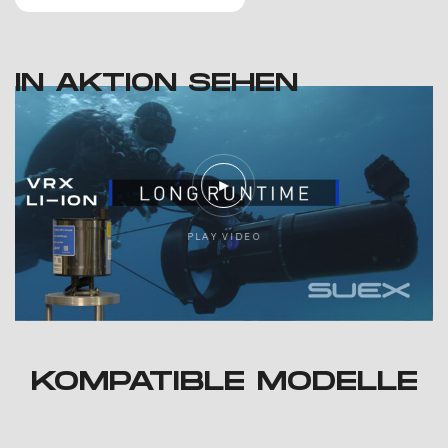
IN AKTION SEHEN
P
L
A
Y
V
I
D
E
O
KOMPATIBLE MODELLE