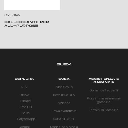
Cod: 71145
GALLEGGIANTE PER
ALL-PURPOSE
ESPLORA
SUEX
ASSISTENZA E
GARANZIA
DPV
Aion Group
Domande frequenti
DRIVe
Trova il tuo DPV
Programma estensione
Sinapsi
garanzia
Azienda
Eron D-1
Termini di Garanzia
Trova rivenditore
Seika
Calypso app
SUEX STORIES
Gemini
Magazine & Media