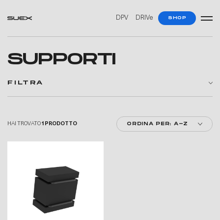
—
—
DPV
DRIVe
SHOP
SUPPORTI
FILTRA
HAI TROVATO
1 PRODOTTO
ORDINA PER: A-Z