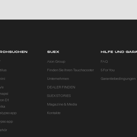
RCHSUCHEN
SUEX
HILFE UND GAR
V
Aion Group
FAQ
ilus
Finden Sie Ihren Tauchscooter
5 For You
ini
Unternehmen
Garantiebedingungen
Ve
DEALER FINDEN
inapsi
SUEX STORIES
ron D1
Magazine & Media
eika
alypso app
Kontakte
ypso app
ehör