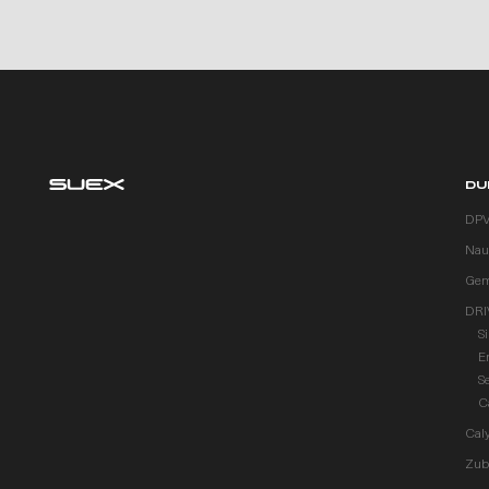
DU
DP
Naut
Gem
DRI
S
E
S
C
Cal
Zub