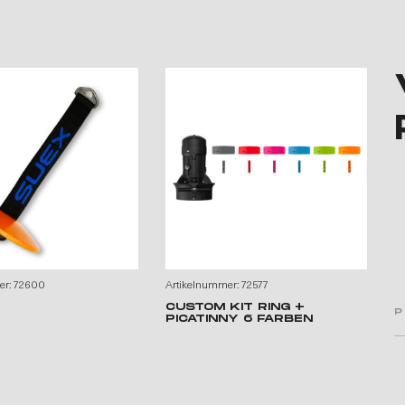
er: 72600
Artikelnummer: 72577
Ar
CUSTOM KIT RING +
C
P
PICATINNY 6 FARBEN
P