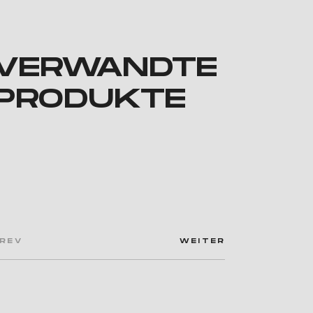
VERWANDTE
PRODUKTE
tikelnummer: 72575
Artikelnummer: 72574
USTOM KIT RING +
CUSTOM KIT RING +
REV
WEITER
ICATINNY RED
PICATINNY GREY