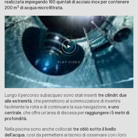
realizzata impiegando 160 quintali di acciaio inox per contenere
3
200 m
di acqua microfiltrata.
P
L
A
Y
V
I
D
E
O
Lungo il percorso subacqueo sono stati inseriti
tre cilindri: due
alle estremità
, che permettono al sommozzatore di invertire
facilmente la rotta e di continuare la sua navigazione,
e uno
centrale
, che offre un’area di discesa per
raggiungere i 5 metri di
profondità.
Nella piscina sono anche collocati
tre oblò sotto il livello
dell’acqua
, così da permettere ai tecnici di osservare con i loro