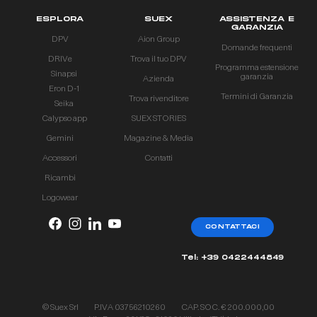
ESPLORA
SUEX
ASSISTENZA E
GARANZIA
DPV
Aion Group
Domande frequenti
DRIVe
Trova il tuo DPV
Programma estensione
Sinapsi
garanzia
Azienda
Eron D-1
Termini di Garanzia
Trova rivenditore
Seika
Calypso app
SUEX STORIES
Gemini
Magazine & Media
Accessori
Contatti
Ricambi
Logowear
CONTATTACI
Tel: +39 0422444849
© Suex Srl
P.IVA 03756210260
CAP. SOC. € 200.000,00