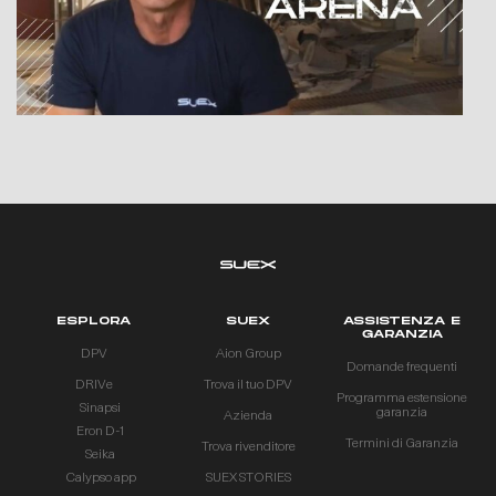
ESPLORA
SUEX
ASSISTENZA E
GARANZIA
DPV
Aion Group
Domande frequenti
DRIVe
Trova il tuo DPV
Programma estensione
Sinapsi
garanzia
Azienda
Eron D-1
Termini di Garanzia
Trova rivenditore
Seika
Calypso app
SUEX STORIES