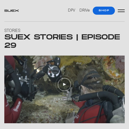
DPV
DRIVe
SHOP
STORIES
SUEX STORIES | EPISODE
29
P
L
A
Y
V
I
D
E
O