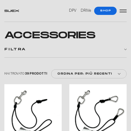
—
—
DPV
DRIVe
SHOP
ACCESSORIES
FILTRA
HAI TROVATO
39 PRODOTTI
ORDINA PER: PIÙ RECENTI