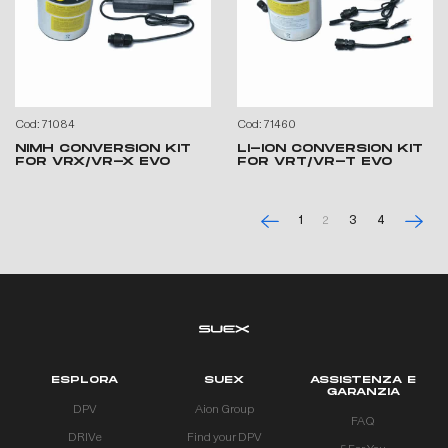
Cod: 71084
Cod: 71460
NIMH CONVERSION KIT
LI-ION CONVERSION KIT
FOR VRX/VR-X EVO
FOR VRT/VR-T EVO
1
2
3
4
ESPLORA
SUEX
ASSISTENZA E
GARANZIA
DPV
Aion Group
FAQ
DRIVe
Find your DPV