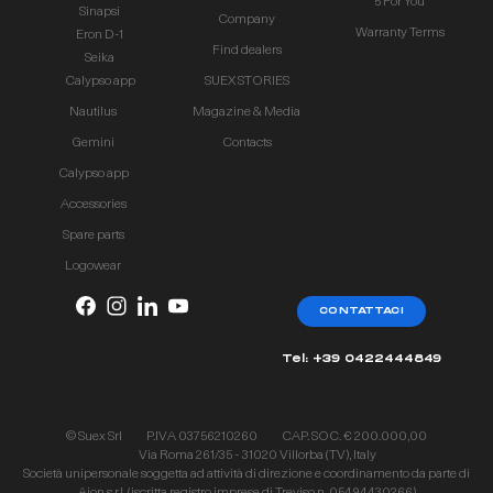
5 For You
Sinapsi
Company
Warranty Terms
Eron D-1
Find dealers
Seika
Calypso app
SUEX STORIES
Nautilus
Magazine & Media
Gemini
Contacts
Calypso app
Accessories
Spare parts
Logowear
CONTATTACI
Tel: +39 0422444849
© Suex Srl
P.IVA 03756210260
CAP. SOC. € 200.000,00
Via Roma 261/35 - 31020 Villorba (TV), Italy
Società unipersonale soggetta ad attività di direzione e coordinamento da parte di
Aion s.r.l. (iscritta registro imprese di Treviso n. 05494430266)