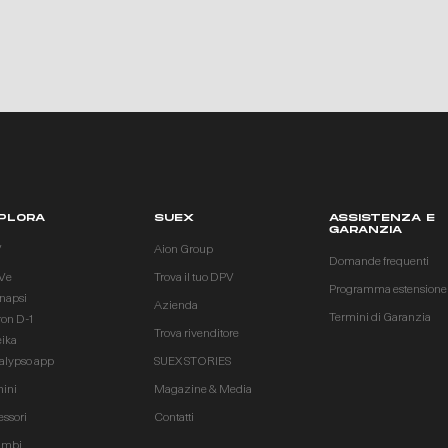
PLORA
SUEX
ASSISTENZA E
GARANZIA
V
Aion Group
Domande frequenti
Ve
Trova il tuo DPV
Programma estensione
inapsi
Azienda
Termini di Garanzia
ron D-1
Trova rivenditore
eika
alypso app
SUEX STORIES
ini
Magazine & Media
essori
Contatti
ambi