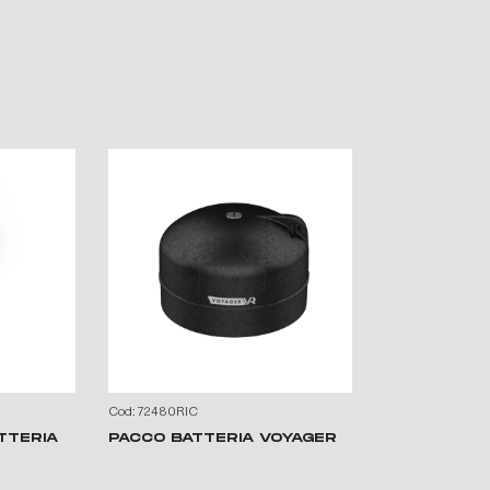
Cod: 72480RIC
Cod: 72479RIC
TTERIA
PACCO BATTERIA VOYAGER
PACCO BAT