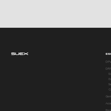
ES
DP
DRI
S
E
S
C
Gem
Acc
Ric