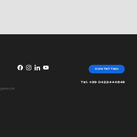
CONTATTACI
Tel: +39 0422444849
 garanzia