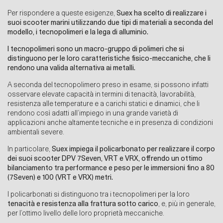
Per rispondere a queste esigenze,
Suex ha scelto di realizzare i
suoi scooter marini utilizzando due tipi di materiali a seconda del
modello, i tecnopolimeri e la lega di alluminio.
I tecnopolimeri sono un macro-gruppo di polimeri che si
distinguono per le loro caratteristiche fisico-meccaniche, che li
rendono una valida alternativa ai metalli.
A seconda del tecnopolimero preso in esame, si possono infatti
osservare elevate capacità in termini di tenacità, lavorabilità,
resistenza alle temperature e a carichi statici e dinamici, che li
rendono così adatti all’impiego in una grande varietà di
applicazioni anche altamente tecniche e in presenza di condizioni
ambientali severe.
In particolare,
Suex impiega il policarbonato per realizzare il corpo
dei suoi scooter DPV 7Seven, VRT e VRX, offrendo un ottimo
bilanciamento tra performance e peso per le immersioni fino a 80
(7Seven) e 100 (VRT e VRX) metri.
I policarbonati si distinguono tra i tecnopolimeri per la loro
tenacità e resistenza alla frattura sotto carico
, e, più in generale,
per l’ottimo livello delle loro proprietà meccaniche.