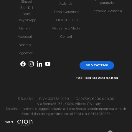
Sinapsi
garanzia
Azienda
Eron D-1
Termini di Garanzia
Trova rivenditore
Seika
Calypso app
SUEX STORIES
Gemini
Magazine & Media
Accessori
Contatti
Ricambi
Logowear
CONTATTACI
Tel: +39 0422444849
© Suex Srl
P.IVA 03756210260
CAP. SOC. € 200.000,00
Via Roma 261/35 - 31020 Villorba (TV), Italy
Società unipersonale soggetta ad attività di direzione e coordinamento da parte di
Aion s.r.l. (iscritta registro imprese di Treviso n. 05494430266)
part of